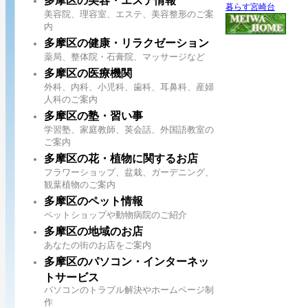
多摩区の美容・エステ情報
暮らす宮崎台
美容院、理容室、エステ、美容整形のご案
内
多摩区の健康・リラクゼーション
薬局、整体院・石膏院、マッサージなど
多摩区の医療機関
外科、内科、小児科、歯科、耳鼻科、産婦
人科のご案内
多摩区の塾・習い事
学習塾、家庭教師、英会話、外国語教室の
ご案内
多摩区の花・植物に関するお店
フラワーショップ、盆栽、ガーデニング、
観葉植物のご案内
多摩区のペット情報
ペットショップや動物病院のご紹介
多摩区の地域のお店
あなたの街のお店をご案内
多摩区のパソコン・インターネッ
トサービス
パソコンのトラブル解決やホームページ制
作