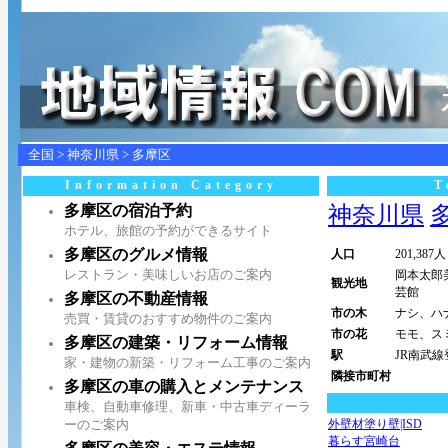
全国
>
神奈川県
>
多摩区
Information Category
T
多摩区の宿泊予約
神奈川県
多
ホテル、旅館の予約ができるサイト
多摩区のグルメ情報
人口
201,387人
レストラン・美味しいお店のご案内
岡本太郎
観光地
芸館
多摩区の不動産情報
市の木
ナシ、ハ
売買・賃貸のおすすめ物件のご案内
市の花
モモ、ス
多摩区の建築・リフォーム情報
駅
JR南武
家・建物の新築・リフォーム工事のご案内
隣接市町村
多摩区の車の購入とメンテナンス
車検、自動車修理、新車・中古車ディーラ
ーのご案内
外壁材塗り壁|ISD
暮らす宮崎台