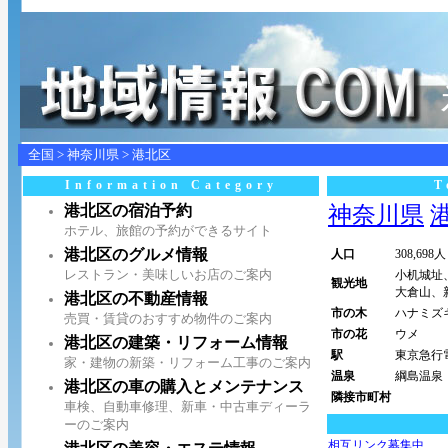
全国
>
神奈川県
>
港北区
Information Category
T
港北区の宿泊予約
神奈川県
港
ホテル、旅館の予約ができるサイト
港北区のグルメ情報
人口
308,698人
レストラン・美味しいお店のご案内
小机城址
観光地
大倉山、
港北区の不動産情報
市の木
ハナミズ
売買・賃貸のおすすめ物件のご案内
市の花
ウメ
港北区の建築・リフォーム情報
駅
東京急行
家・建物の新築・リフォーム工事のご案内
温泉
綱島温泉
港北区の車の購入とメンテナンス
隣接市町村
車検、自動車修理、新車・中古車ディーラ
ーのご案内
相互リンク募集中