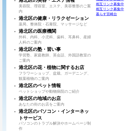
港北区の美容・エステ情報
相互リンク募集中
美容院、理容室、エステ、美容整形のご案
相互リンク募集中
内
暮らす宮崎台
港北区の健康・リラクゼーション
薬局、整体院・石膏院、マッサージなど
港北区の医療機関
外科、内科、小児科、歯科、耳鼻科、産婦
人科のご案内
港北区の塾・習い事
学習塾、家庭教師、英会話、外国語教室の
ご案内
港北区の花・植物に関するお店
フラワーショップ、盆栽、ガーデニング、
観葉植物のご案内
港北区のペット情報
ペットショップや動物病院のご紹介
港北区の地域のお店
あなたの街のお店をご案内
港北区のパソコン・インターネッ
トサービス
パソコンのトラブル解決やホームページ制
作