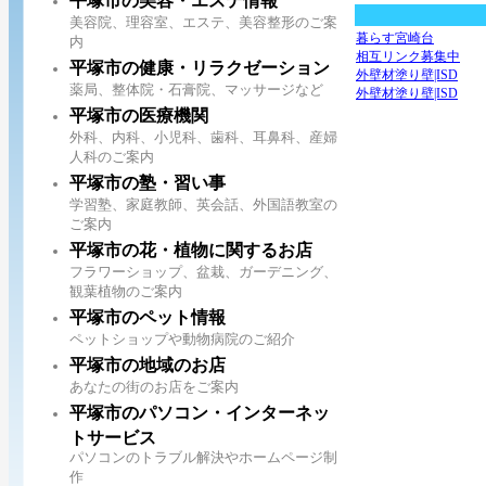
平塚市の美容・エステ情報
美容院、理容室、エステ、美容整形のご案
暮らす宮崎台
内
相互リンク募集中
平塚市の健康・リラクゼーション
外壁材塗り壁|ISD
薬局、整体院・石膏院、マッサージなど
外壁材塗り壁|ISD
平塚市の医療機関
外科、内科、小児科、歯科、耳鼻科、産婦
人科のご案内
平塚市の塾・習い事
学習塾、家庭教師、英会話、外国語教室の
ご案内
平塚市の花・植物に関するお店
フラワーショップ、盆栽、ガーデニング、
観葉植物のご案内
平塚市のペット情報
ペットショップや動物病院のご紹介
平塚市の地域のお店
あなたの街のお店をご案内
平塚市のパソコン・インターネッ
トサービス
パソコンのトラブル解決やホームページ制
作