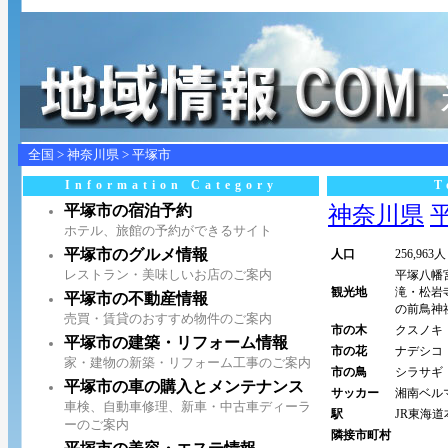
全国
>
神奈川県
>
平塚市
Information Category
T
平塚市の宿泊予約
神奈川県
平
ホテル、旅館の予約ができるサイト
平塚市のグルメ情報
人口
256,963人
レストラン・美味しいお店のご案内
平塚八幡
観光地
滝・松岩
平塚市の不動産情報
の前鳥神
売買・賃貸のおすすめ物件のご案内
市の木
クスノキ
平塚市の建築・リフォーム情報
市の花
ナデシコ
家・建物の新築・リフォーム工事のご案内
市の鳥
シラサギ
平塚市の車の購入とメンテナンス
サッカー
湘南ベル
車検、自動車修理、新車・中古車ディーラ
駅
JR東海
ーのご案内
隣接市町村