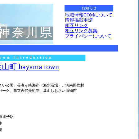
お知らせ
地域情報COMについて
情報掲載申請
相互リンク
神奈川県
相互リンク募集
プライバシーについて
own Introduction
山町 hayama town
さい公園、長者ヶ崎海岸（海水浴場）、湘南国際村
パーク、県立近代美術館、葉山しおさい博物館
賀線逗子駅
牛
蘭