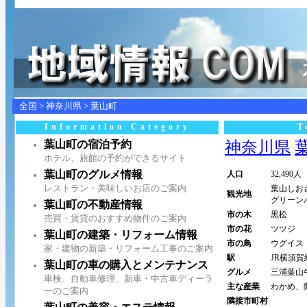
全国
>
神奈川県
>
葉山町
Information Category
T
葉山町の宿泊予約
神奈川県
葉
ホテル、旅館の予約ができるサイト
葉山町のグルメ情報
人口
32,490人
レストラン・美味しいお店のご案内
葉山しお
観光地
グリーン
葉山町の不動産情報
市の木
黒松
売買・賃貸のおすすめ物件のご案内
市の花
ツツジ
葉山町の建築・リフォーム情報
市の鳥
ウグイス
家・建物の新築・リフォーム工事のご案内
駅
JR横須
葉山町の車の購入とメンテナンス
グルメ
三浦葉山
車検、自動車修理、新車・中古車ディーラ
主な産業
わかめ、
ーのご案内
隣接市町村