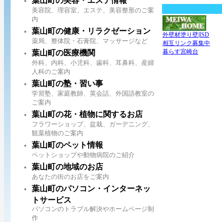
葉山町の美容・エステ情報
美容院、理容室、エステ、美容整形のご案
内
葉山町の健康・リラクゼーション
外壁材塗り壁|ISD
薬局、整体院・石膏院、マッサージなど
相互リンク募集中
暮らす宮崎台
葉山町の医療機関
外科、内科、小児科、歯科、耳鼻科、産婦
人科のご案内
葉山町の塾・習い事
学習塾、家庭教師、英会話、外国語教室の
ご案内
葉山町の花・植物に関するお店
フラワーショップ、盆栽、ガーデニング、
観葉植物のご案内
葉山町のペット情報
ペットショップや動物病院のご紹介
葉山町の地域のお店
あなたの街のお店をご案内
葉山町のパソコン・インターネッ
トサービス
パソコンのトラブル解決やホームページ制
作