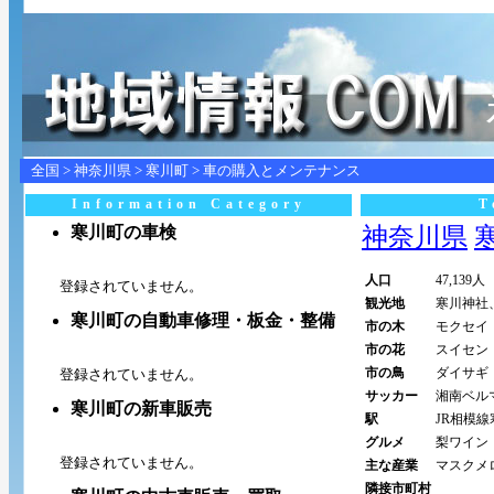
全国
>
神奈川県
>
寒川町
> 車の購入とメンテナンス
Information Category
T
寒川町の車検
神奈川県
寒
人口
47,139人
登録されていません。
観光地
寒川神社
寒川町の自動車修理・板金・整備
市の木
モクセイ
市の花
スイセン
市の鳥
ダイサギ
登録されていません。
サッカー
湘南ベル
寒川町の新車販売
駅
JR相模
グルメ
梨ワイン
登録されていません。
主な産業
マスクメ
隣接市町村